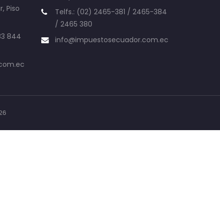
r, Piso
Telfs.: (02) 2465-381 / 2465-384
/ 2465 380
83 844
info@impuestosecuador.com.ec
.com.ec
26