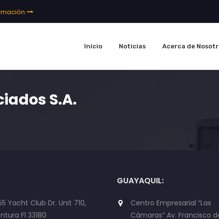
ormación
Inicio
Noticias
Acerca de Nosotr
iados S.A.
GUAYAQUIL:
55 Yacht Club Dr. Unit 710,
Centro Empresarial “Las
ntura Fl 33180
Cámaras” Av. Francisco d