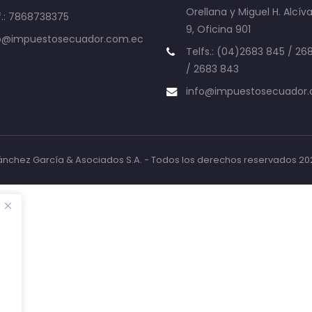
Orellana y Miguel H. Alcíva
f.: 7868738375
9, Oficina 901
o@impuestosecuador.com.ec
Telfs.: (04)2683 845 / 26
/ 2683 843
info@impuestosecuador
ánchez García & Asociados S.A. - Todos los derechos reservados 20